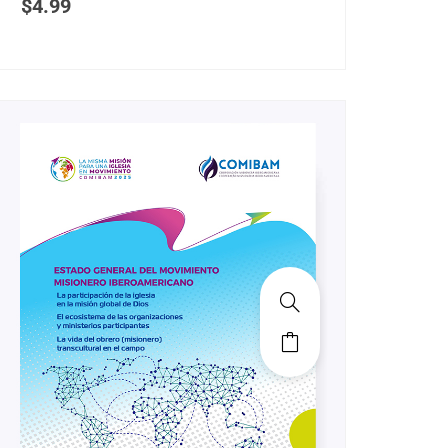
$
4.99