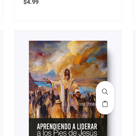
$
4.99