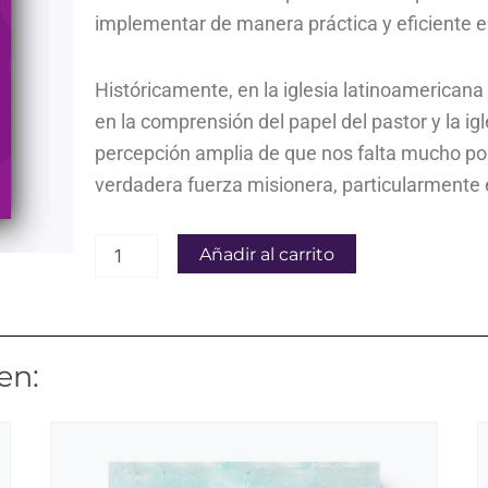
implementar de manera práctica y eficiente 
Históricamente, en la iglesia latinoamerican
en la comprensión del papel del pastor y la igl
percepción amplia de que nos falta mucho por
verdadera fuerza misionera, particularmente 
La
Añadir al carrito
gran
comisión
también
es
para
en:
los
pastores
cantidad